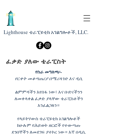
Lighthouse ቴራፒዩቲክ አገልግሎቶች, LLC.
ፈቃድ ያለው ቴራፒስት
የስራ መግለጫ፡-
የርቀት መቆጣጠሪያ በሜሪላንድ እና ዲሲ
ልምምዳችን እየሰፋ ነው፣ እና ቡድናችንን
ለመቀላቀል ፈቃድ ያላቸው ቴራፒስቶችን
እንፈልጋለን።
የላይትሃውስ ቴራፒዩቲክ አገልግሎቶች
ከሁሉም የሕይወት ዘርፎች የተውጣጡ
ደንበኞችን ለመደገፍ ያተኮረ ነው። እኛ በዲሲ