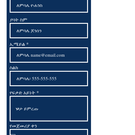
ያባት ስም
ኢሜይል
ስልክ
የፍቃድ አይነት
የመጀመሪያ ቀን