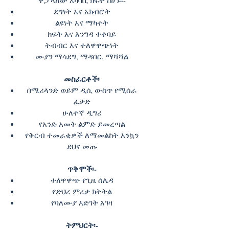
ዋጋ ላለው አካባቢ ክፍት ከሆኑ፡-
ደግነት እና አክብሮት
ልዩነት እና ማካተት
ክፍት እና እንግዳ ተቀባይ
ትብብር እና ተለዋዋጭነት
ሙያን ማሳደግ, ማዳበር, ማሻሻል
መስፈርቶች፡
በሜሪላንድ ወይም ዲሲ ውስጥ የሚሰራ
ፈቃድ
ሁለተኛ ዲግሪ
የአንድ አመት ልምድ ይመረጣል
የቅርብ ተመራቂዎች ለማመልከት እንኳን
ደህና መጡ
ጥቅሞች፡-
ተለዋዋጭ የጊዜ ሰሌዳ
የድህረ ምረቃ ክትትል
የባለሙያ እድገት እገዛ
ትምህርት፡-