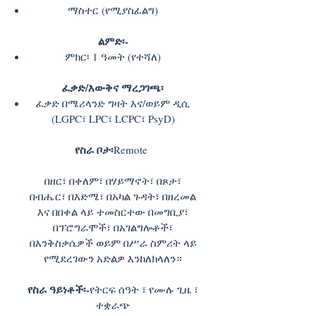
ማስተር (የሚያስፈልግ)
ልምድ፡-
ምክር፡ 1 ዓመት (የተሻለ)
ፈቃድ/እውቅና ማረጋገጫ፡
ፈቃድ በሜሪላንድ ግዛት እና/ወይም ዲሲ
(LGPC፣ LPC፣ LCPC፣ PsyD)
የስራ ቦታ፡
Remote
በዘር፣ በቀለም፣ በሃይማኖት፣ በጾታ፣
በብሔር፣ በእድሜ፣ በአካል ጉዳት፣ በዘረመል
እና በበቀል ላይ ተመስርተው በመግቢያ፣
በፕሮግራሞች፣ በአገልግሎቶች፣
በእንቅስቃሴዎች ወይም በሥራ ስምሪት ላይ
የሚደረገውን አድልዎ እንከለክላለን።
የስራ ዓይነቶች፡-
የትርፍ ሰዓት ፣ የሙሉ ጊዜ ፣
ተቋራጭ