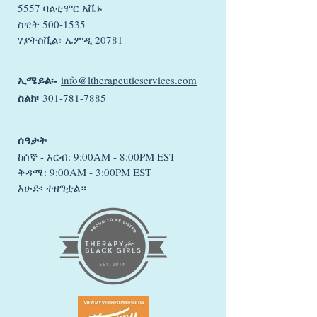
5557 ባልቲሞር አቬኑ
ስዊት
500-1535
ሃያትስቪል፣ ኤምዲ 20781
ኢሜይል፡-
info@ltherapeuticservices.com
ስልክ፡
301-781-7885
ሰዓታት
ከሰኞ - አርብ: 9:00AM - 8:00PM EST
ቅዳሜ: 9:00AM - 3:00PM EST
እሁድ፡ ተዘግቷል።