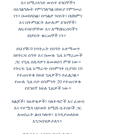
እና በሜሪላንድ ውስጥ ደንበኞችን
በአገልግሎት የምናገለግል በክፍያ የምንሠራ
ነን። በመከላከል፣ በጣልቃ ገብነት፣ በህክምና
እና በትምህርት ለሁሉም ደንበኞች፣
ለቤተሰቦቻቸው እና ለማህበረሰባችን
ደህንነት ቁርጠኞች ነን።
ይህ የW-9 ኮንትራት የሰዓት አቀማመጥ
ከየትርፍ ሰዓት እና ከሙሉ ጊዜ አማራጮች
ጋር የጊዜ ሰሌዳዎን ለመወሰን ምቹ ነው።
የትርፍ ጊዜ አማራጭ በሳምንት ቢያንስ 10
የተጠናቀቁ ክፍለ ጊዜዎችን ይፈልጋል።
የሙሉ ጊዜ ቦታ በሳምንት 20 የተጠናቀቁ
የደንበኛ ክፍለ ጊዜዎች ነው።
ከልጆች፣ ከአዋቂዎች፣ ባለትዳሮች እና ፈውስ
እና የተሟላ ህይወት ከሚሹ ቤተሰቦች ጋር
ለመስራት ልብ ካሎት፣ እንዲያመለክቱ
እንጋብዝዎታለን።