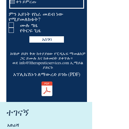
ምን አይነት የስራ መደብ ነው
የሚያመለክቱት?
ሙሉ ግዜ
የትርፍ ጊዜ
አስገባ
እባክዎ ይህን ቅጽ ከተያያዘው የፒዲኤፍ ማመልከቻ
ጋር ይሙሉ እና ከቆመበት ይቀጥሉ።
ወደ
info@ltherapeuticservices.com
ኢሜይል
ያድርጉ
አፕሊኬሽኑን ለማውረድ ይንኩ (PDF)
ተገናኝ
አድራሻ