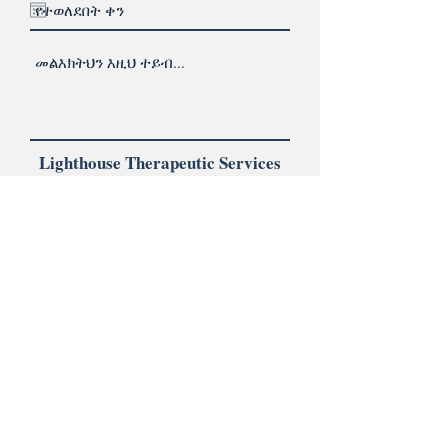
Lighthouse Therapeutic Services
SMS Consent and Privacy Policy:
By providing your phone number
you consent to receiving SMS
messages from Lighthouse
Therapeutic Services solely
concerning your LTS account.
Frequency may vary.
Message & data rates may apply.
Reply STOP to opt out of further
messaging. View terms and privacy
policy
here
. Mobile information
will not be shared, sold, or conveyed